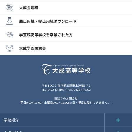
大成会連絡
届出用紙・提出用紙
ダウンロード
学芸館高等学校
を卒業された方
大成学園同窓会
〒181-0012
東京都三鷹市上連雀6-7-5
TEL
0422-43-3196
FAX
0422-47-6302
電話でのお問合せ
平日9:00～16:00／土曜日9:00～13:00(※日・祝日は受付できません。)
学校紹介