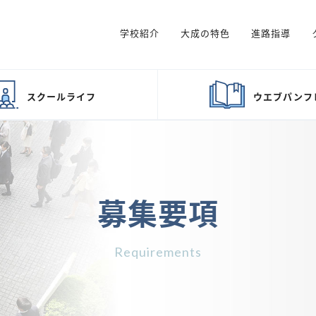
学校紹介
大成の特色
進路指導
スクール
ライフ
ウエブ
パンフ
募集要項
Requirements