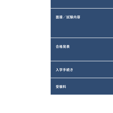
面接／試験内容
合格発表
入学手続き
受験料