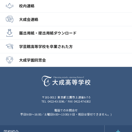
校内連絡
大成会連絡
届出用紙・提出用紙
ダウンロード
学芸館高等学校
を卒業された方
大成学園同窓会
〒181-0012
東京都三鷹市上連雀6-7-5
TEL
0422-43-3196
FAX
0422-47-6302
電話でのお問合せ
平日9:00～16:00／土曜日9:00～13:00(※日・祝日は受付できません。)
学校紹介