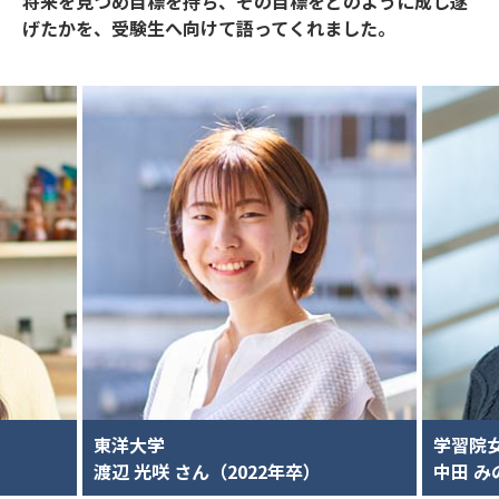
将来を見つめ目標を持ち、その目標をどのように成し遂
げたかを、
受験生へ向けて語ってくれました。
東洋大学
学習院
渡辺 光咲 さん（2022年卒）
中田 み