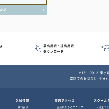
た方
届出用紙・提出用紙
絡
ダウンロード
〒181-0012
東京都
電話でのお問合せ
平日9
入試情報
交通アクセス
スクール
資料請求
主要駅からのアクセス
大成生の1