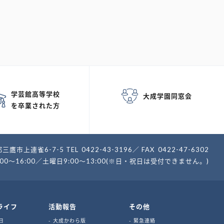
学芸館高等学校
大成学園同窓会
を卒業された方
三鷹市上連雀6-7-5
TEL
0422-43-3196
FAX
0422-47-6302
:00～16:00／土曜日9:00～13:00(※日・祝日は受付できません。)
ライフ
活動報告
その他
日
大成かわら版
緊急連絡