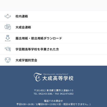
校内連絡
大成会連絡
届出用紙・提出用紙
ダウンロード
学芸館高等学校
を卒業された方
大成学園同窓会
〒181-0012
東京都三鷹市上連雀6-7-5
TEL
0422-43-3196
FAX
0422-47-6302
電話でのお問合せ
平日9:00～16:00／土曜日9:00～13:00(※日・祝日は受付できません。)