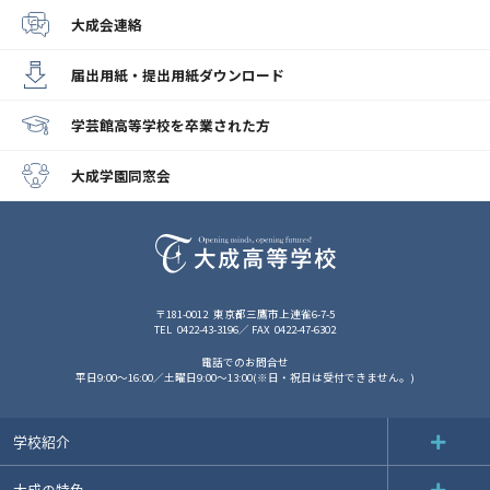
大成会連絡
届出用紙・提出用紙
ダウンロード
学芸館高等学校
を卒業された方
大成学園同窓会
〒181-0012
東京都三鷹市上連雀6-7-5
TEL
0422-43-3196
FAX
0422-47-6302
電話でのお問合せ
平日9:00～16:00／土曜日9:00～13:00(※日・祝日は受付できません。)
学校紹介
大成の特色