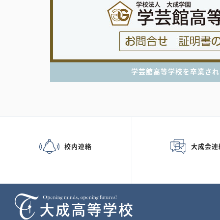
学芸館高等学校を卒業され
校内連絡
大成会連