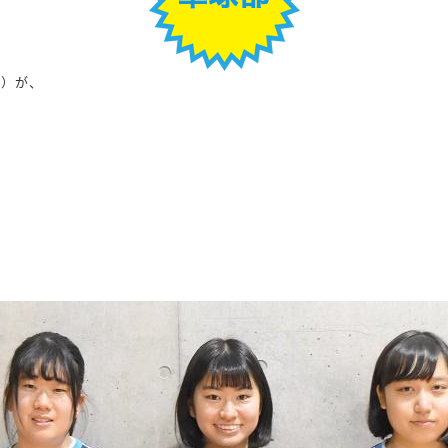
区）が、
、
！