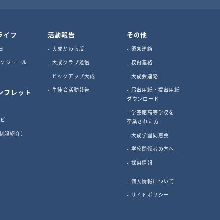
ライフ
活動報告
その他
日
大成かわら版
緊急連絡
ケジュール
大成クラブ通信
校内連絡
ピックアップ大成
大成会連絡
生徒会活動報告
届出用紙・提出用紙
ンフレット
ダウンロード
学芸館高等学校を
ナビ
卒業された方
s（制服紹介）
大成学園同窓会
ビ
学校関係者の方へ
採用情報
個人情報について
サイトポリシー