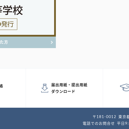
た方
届出用紙・提出用紙
絡
ダウンロード
〒181-0012
東京都
電話でのお問合せ
平日9