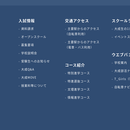
入試情報
交通アクセス
スクール
資料請求
主要駅からのアクセス
大成生の1
（自転車利用）
オープンスクール
イベントス
主要駅からのアクセス
募集要項
（電車・バス利用）
学校説明会
ウエブパ
受験生へのお知らせ
学校案内
コース紹介
大成Q&A
大成部活
特別進学コース
大成MOVE
T_Girl
特進選抜コース
授業料等について
自転車ナ
文理進学コース
情報進学コース