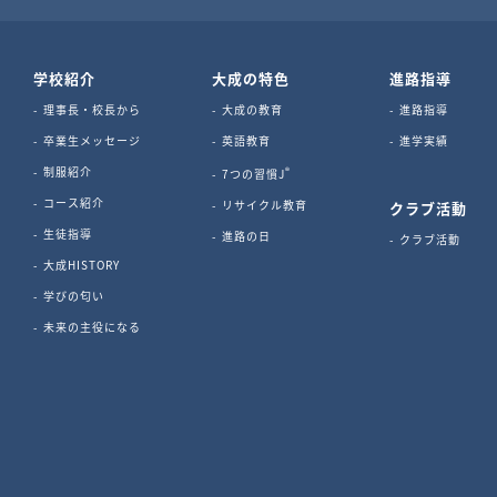
学校紹介
大成の特色
進路指導
理事長・校長から
大成の教育
進路指導
卒業生メッセージ
英語教育
進学実績
制服紹介
®
7つの習慣J
コース紹介
リサイクル教育
クラブ活動
生徒指導
進路の日
クラブ活動
大成HISTORY
学びの匂い
未来の主役になる