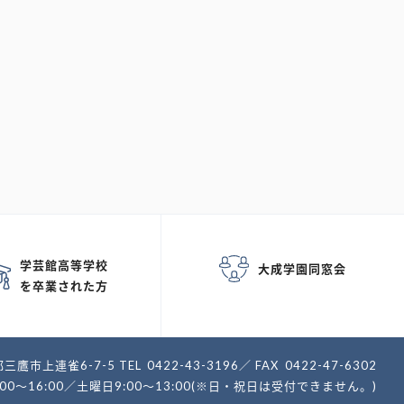
学芸館高等学校
大成学園同窓会
を卒業された方
三鷹市上連雀6-7-5
TEL
0422-43-3196
FAX
0422-47-6302
:00～16:00／土曜日9:00～13:00(※日・祝日は受付できません。)