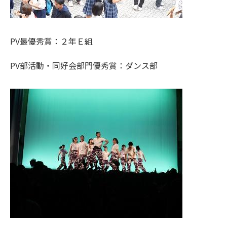
PV最優秀賞：２年Ｅ組
PV部活動・同好会部門優秀賞：ダンス部