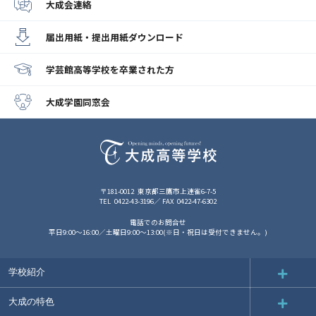
大成会連絡
届出用紙・提出用紙
ダウンロード
学芸館高等学校
を卒業された方
大成学園同窓会
〒181-0012
東京都三鷹市上連雀6-7-5
TEL
0422-43-3196
FAX
0422-47-6302
電話でのお問合せ
平日9:00～16:00／土曜日9:00～13:00(※日・祝日は受付できません。)
学校紹介
大成の特色