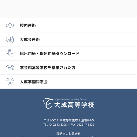
校内連絡
大成会連絡
届出用紙・提出用紙
ダウンロード
学芸館高等学校
を卒業された方
大成学園同窓会
〒181-0012
東京都三鷹市上連雀6-7-5
TEL
0422-43-3196
FAX
0422-47-6302
電話でのお問合せ