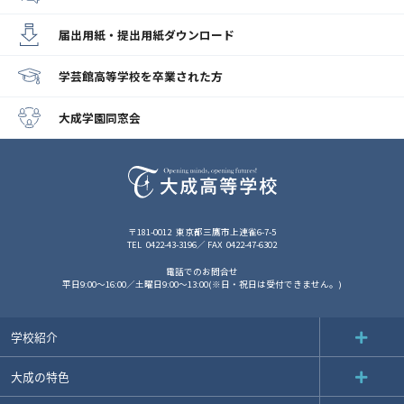
届出用紙・提出用紙
ダウンロード
学芸館高等学校
を卒業された方
大成学園同窓会
〒181-0012
東京都三鷹市上連雀6-7-5
TEL
0422-43-3196
FAX
0422-47-6302
電話でのお問合せ
平日9:00～16:00／土曜日9:00～13:00(※日・祝日は受付できません。)
学校紹介
大成の特色