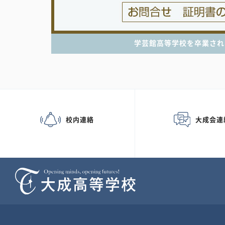
学芸館高等学校を卒業され
校内連絡
大成会連