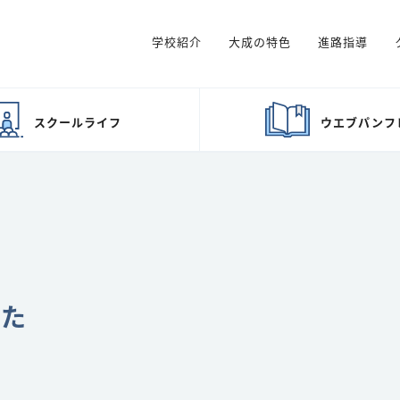
学校紹介
大成の特色
進路指導
スクール
ライフ
ウエブ
パンフ
した