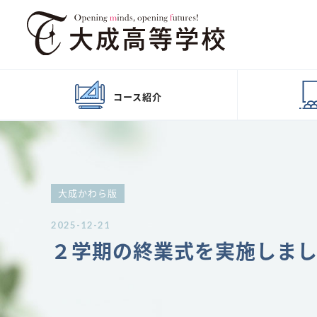
コース
紹介
大成かわら版
2025-12-21
２学期の終業式を実施しま