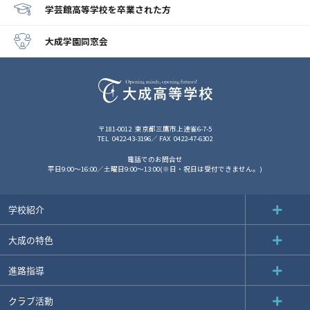
学芸館高等学校
を卒業された方
大成学園同窓会
〒181-0012
東京都三鷹市上連雀6-7-5
TEL
0422-43-3196
FAX
0422-47-6302
電話でのお問合せ
平日9:00～16:00／土曜日9:00～13:00(※日・祝日は受付できません。)
学校紹介
大成の特色
進路指導
クラブ活動