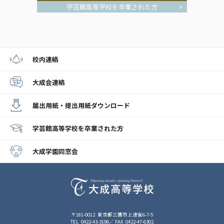
学芸館高等学校を卒業された方
校内連絡
大成会連絡
届出用紙・提出用紙
ダウンロード
学芸館高等学校
を卒業された方
大成学園同窓会
〒181-0012
東京都三鷹市上連雀6-7-5
TEL
0422-43-3196
FAX
0422-47-6302