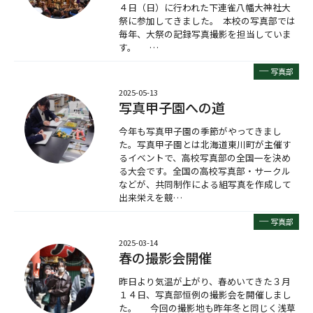
４日（日）に行われた下連雀八幡大神社大
祭に参加してきました。 本校の写真部では
毎年、大祭の記録写真撮影を担当していま
す。 …
─
写真部
2025-05-13
写真甲子園への道
今年も写真甲子園の季節がやってきまし
た。写真甲子園とは北海道東川町が主催す
るイベントで、高校写真部の全国一を決め
る大会です。全国の高校写真部・サークル
などが、共同制作による組写真を作成して
出来栄えを競…
─
写真部
2025-03-14
春の撮影会開催
昨日より気温が上がり、春めいてきた３月
１４日、写真部恒例の撮影会を開催しまし
た。 今回の撮影地も昨年冬と同じく浅草