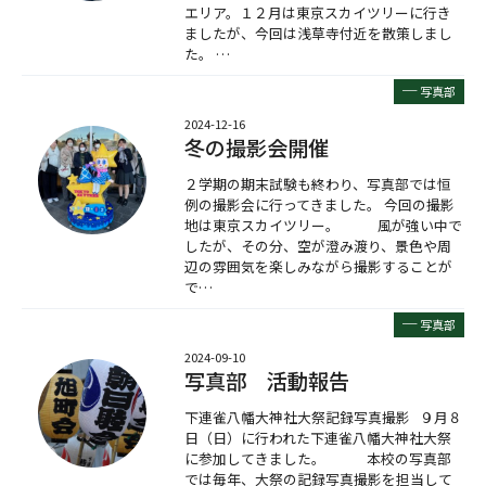
エリア。１２月は東京スカイツリーに行き
ましたが、今回は浅草寺付近を散策しまし
た。 …
─
写真部
2024-12-16
冬の撮影会開催
２学期の期末試験も終わり、写真部では恒
例の撮影会に行ってきました。 今回の撮影
地は東京スカイツリー。 風が強い中で
したが、その分、空が澄み渡り、景色や周
辺の雰囲気を楽しみながら撮影することが
で…
─
写真部
2024-09-10
写真部 活動報告
下連雀八幡大神社大祭記録写真撮影 ９月８
日（日）に行われた下連雀八幡大神社大祭
に参加してきました。 本校の写真部
では毎年、大祭の記録写真撮影を担当して