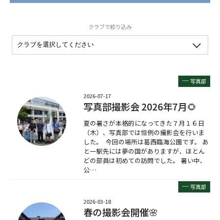
クラブで絞り込み
─
写真部
2026-07-17
写真部撮影会 2026年7月🌻
夏の暑さが本格的になってきた７月１６日
（木）、写真部では恒例の撮影会を行いま
した。 今回の場所は葛西臨海公園です。 あ
と一駅先には夢の国がありますが、ほとん
どの部員は初めての訪問でした。 暑い中、
公…
─
写真部
2026-03-18
春の撮影会開催🌸