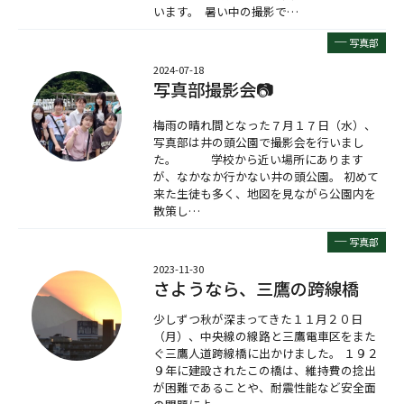
います。 暑い中の撮影で…
─
写真部
2024-07-18
写真部撮影会📷
梅雨の晴れ間となった７月１７日（水）、
写真部は井の頭公園で撮影会を行いまし
た。 学校から近い場所にあります
が、なかなか行かない井の頭公園。 初めて
来た生徒も多く、地図を見ながら公園内を
散策し…
─
写真部
2023-11-30
さようなら、三鷹の跨線橋
少しずつ秋が深まってきた１１月２０日
（月）、中央線の線路と三鷹電車区をまた
ぐ三鷹人道跨線橋に出かけました。 １９２
９年に建設されたこの橋は、維持費の捻出
が困難であることや、耐震性能など安全面