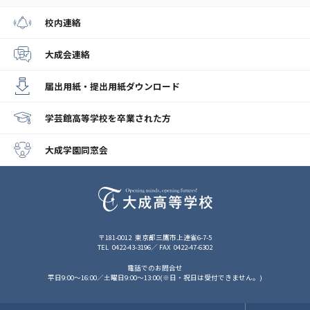
校内連絡
大成会連絡
届出用紙・提出用紙
ダウンロード
学芸館高等学校
を卒業された方
大成学園同窓会
〒181-0012
東京都三鷹市上連雀6-7-5
TEL
0422-43-3196
FAX
0422-47-6302
電話でのお問合せ
平日9:00～16:00／土曜日9:00～13:00(※日・祝日は受付できません。)