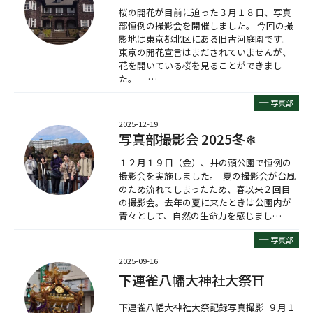
桜の開花が目前に迫った３月１８日、写真
部恒例の撮影会を開催しました。 今回の撮
影地は東京都北区にある旧古河庭園です。
東京の開花宣言はまだされていませんが、
花を開いている桜を見ることができまし
た。 …
─
写真部
2025-12-19
写真部撮影会 2025冬❄
１２月１９日（金）、井の頭公園で恒例の
撮影会を実施しました。 夏の撮影会が台風
のため流れてしまったため、春以来２回目
の撮影会。去年の夏に来たときは公園内が
青々として、自然の生命力を感じまし…
─
写真部
2025-09-16
下連雀八幡大神社大祭⛩
下連雀八幡大神社大祭記録写真撮影 ９月１