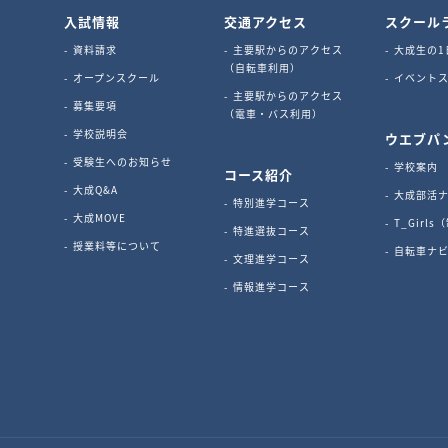
入試情報
交通アクセス
スクール
資料請求
主要駅からのアクセス
大成生の1
（自転車利用）
オープンスクール
イベントス
主要駅からのアクセス
募集要項
（電車・バス利用）
学校説明会
ウエブパ
受験生へのお知らせ
学校案内
コース紹介
大成Q&A
大成部活
特別進学コース
大成MOVE
T_Girl
特進選抜コース
授業料等について
自転車ナ
文理進学コース
情報進学コース