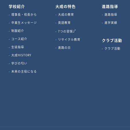
学校紹介
大成の特色
進路指導
理事長・校長から
大成の教育
進路指導
卒業生メッセージ
英語教育
進学実績
制服紹介
®
7つの習慣J
コース紹介
リサイクル教育
クラブ活動
生徒指導
進路の日
クラブ活動
大成HISTORY
学びの匂い
未来の主役になる