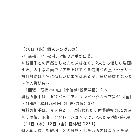
【10日（水）個人シングルス】
2年髙橋、1年松村、2名の選手が出場。
対戦相手との歴然とした力の差はなく、2人とも惜しい場面
また、大事な場面でギアを上げてくる気持ちの強さやラリ
初戦敗退は非常に悔しい結果ではあるが、良い経験となっ
〜個人戦結果〜
・1回戦 髙橋vs中山（北信越/松商学園）2-6
初戦の相手は、JOCジュニアオリンピックカップ第41回
・1回戦 松村vs永田（近畿/浪速）3-6
初戦の相手は、今大会2日目に行われた団体優勝校のS1の
※その後、敗者コンソレーションでは、2人とも2戦2勝の
【11日（木）12日（金）団体戦 D2S1】
個人戦同様、対戦相手との歴然とした力の差はなかったが