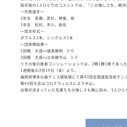
試合後の1人ひとりのコメントでは、『この悔しさを、絶対
〜代表選手〜
2年生 髙橋、若杉、神尾、桂
1年生 松村、市川、岩佐
〜試合形式〜
ダブルス2本、シングルス1本
〜団体戦結果〜
1回戦 大成vs城南静岡 2-0
2回戦 大成vs立命館守山 1-2
※その後の敗者コンソレーションでは、2戦1勝1敗であっ
1週間後の3月19日（金）より、
福岡県博多の森テニス競技場にて第43回全国選抜高校テニ
第42回大会はコロナウィルスにより中止。
出場が決まっていた先輩たちの悔しさも胸に刻み、1人ひと