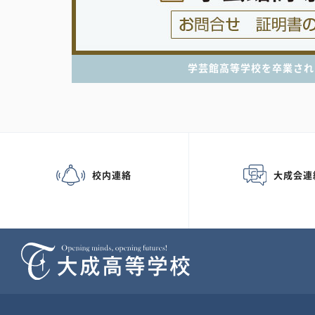
学芸館高等学校を卒業され
校内連絡
大成会連