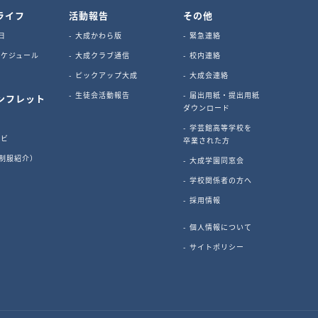
ライフ
活動報告
その他
日
大成かわら版
緊急連絡
ケジュール
大成クラブ通信
校内連絡
ピックアップ大成
大成会連絡
生徒会活動報告
届出用紙・提出用紙
ンフレット
ダウンロード
学芸館高等学校を
ナビ
卒業された方
s（制服紹介）
大成学園同窓会
ビ
学校関係者の方へ
採用情報
個人情報について
サイトポリシー