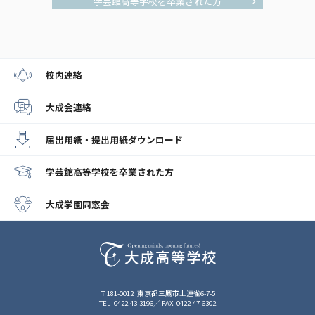
学芸館高等学校を卒業された方
校内連絡
大成会連絡
届出用紙・提出用紙
ダウンロード
学芸館高等学校
を卒業された方
大成学園同窓会
〒181-0012
東京都三鷹市上連雀6-7-5
TEL
0422-43-3196
FAX
0422-47-6302