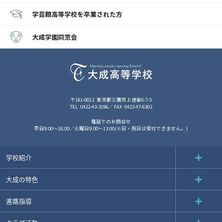
学芸館高等学校
を卒業された方
大成学園同窓会
〒181-0012
東京都三鷹市上連雀6-7-5
TEL
0422-43-3196
FAX
0422-47-6302
電話でのお問合せ
平日9:00～16:00／土曜日9:00～13:00(※日・祝日は受付できません。)
学校紹介
大成の特色
進路指導