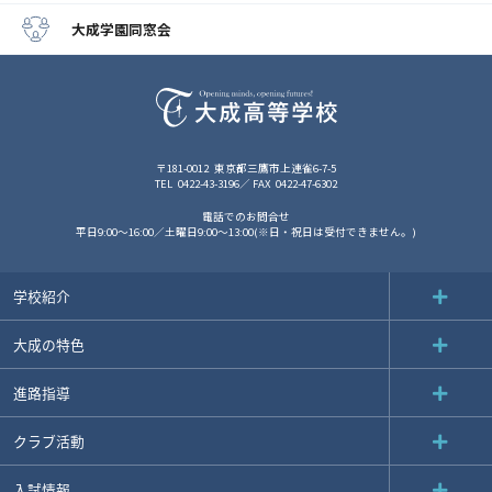
大成学園同窓会
〒181-0012
東京都三鷹市上連雀6-7-5
TEL
0422-43-3196
FAX
0422-47-6302
電話でのお問合せ
平日9:00～16:00／土曜日9:00～13:00(※日・祝日は受付できません。)
学校紹介
大成の特色
進路指導
クラブ活動
入試情報