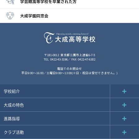
学芸館高等学校
を卒業された方
大成学園同窓会
〒181-0012
東京都三鷹市上連雀6-7-5
TEL
0422-43-3196
FAX
0422-47-6302
電話でのお問合せ
平日9:00～16:00／土曜日9:00～13:00(※日・祝日は受付できません。)
学校紹介
大成の特色
進路指導
クラブ活動