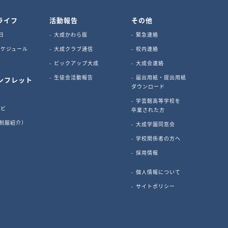
ライフ
活動報告
その他
日
大成かわら版
緊急連絡
ケジュール
大成クラブ通信
校内連絡
ピックアップ大成
大成会連絡
生徒会活動報告
届出用紙・提出用紙
ンフレット
ダウンロード
学芸館高等学校を
ナビ
卒業された方
s（制服紹介）
大成学園同窓会
ビ
学校関係者の方へ
採用情報
個人情報について
サイトポリシー