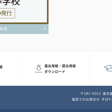
た方
届出用紙・提出用紙
絡
ダウンロード
〒181-0012
東京都
電話でのお問合せ
平日9