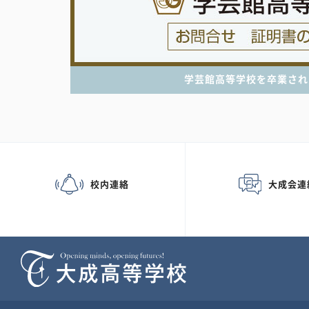
学芸館高等学校を卒業され
校内連絡
大成会連