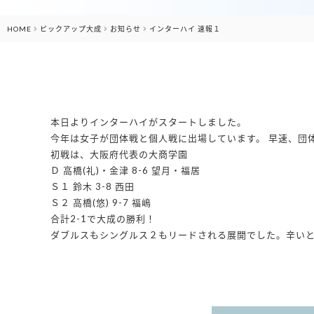
HOME
ピックアップ大成
お知らせ
インターハイ 速報１
本日よりインターハイがスタートしました。
今年は女子が団体戦と個人戦に出場しています。 早速、団
初戦は、大阪府代表の大商学園
Ｄ 高橋(礼)・金津 8-6 望月・福居
Ｓ１ 鈴木 3-8 西田
Ｓ２ 高橋(悠) 9-7 福嶋
合計2-1で大成の勝利！
ダブルスもシングルス２もリードされる展開でした。辛いと