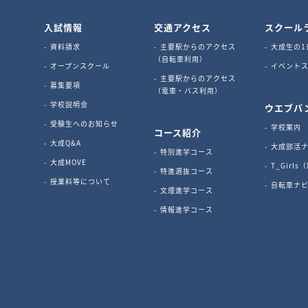
入試情報
交通アクセス
スクール
資料請求
主要駅からのアクセス
大成生の1
（自転車利用）
オープンスクール
イベントス
主要駅からのアクセス
募集要項
（電車・バス利用）
学校説明会
ウエブパ
受験生へのお知らせ
学校案内
コース紹介
大成Q&A
大成部活
特別進学コース
大成MOVE
T_Girl
特進選抜コース
授業料等について
自転車ナ
文理進学コース
情報進学コース