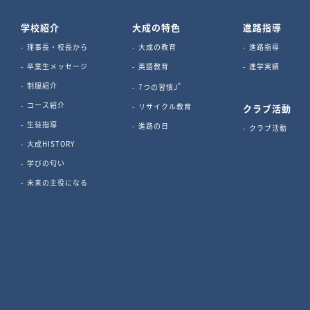
学校紹介
大成の特色
進路指導
理事長・校長から
大成の教育
進路指導
卒業生メッセージ
英語教育
進学実績
制服紹介
®
7つの習慣J
コース紹介
リサイクル教育
クラブ活動
生徒指導
進路の日
クラブ活動
大成HISTORY
学びの匂い
未来の主役になる