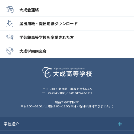
大成会連絡
届出用紙・提出用紙
ダウンロード
学芸館高等学校
を卒業された方
大成学園同窓会
〒181-0012
東京都三鷹市上連雀6-7-5
TEL
0422-43-3196
FAX
0422-47-6302
電話でのお問合せ
平日9:00～16:00／土曜日9:00～13:00(※日・祝日は受付できません。)
学校紹介